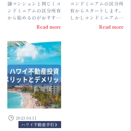
運用方法とおす
住16年不動産の
譲マンションと同じくコ
コンドミニアムの区分所
ンドミニアムの区分所有
有からスタートします。
すめ物件を紹介
プロが解説】
から始めるのがおすすめ
しかしコンドミニアムと
です。 しかしながら、ホ
言ってもエリアや立地、
Read more
Read more
ノルルには無数のコンド
コンドミニアムそのもの
ミニアムがあり、どれを
の数も多く、無数の選択
選べばいいのかわから
肢があります。 ...
な...
2023.04.11
ハワイ不動産手引き