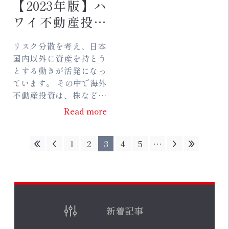
【2023年版】ハ
ワイ不動産投資
４つのメリッ
リスク分散を考え、日本
ト・デメリット
国内以外に資産を持とう
とリスク対処方
とする動きが活発になっ
ています。 その中で海外
法
不動産投資は、株などの
運用に比べ比較的安定性
Read more
が高く人気です。 海外の
不動産投資では、どの国
1
2
3
4
5
…
を選ぶのかが最初に課...
新着記事