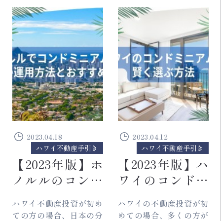
売りに出ると即売却成立
が続いており、ハワイで
してしまう程人気の物
は希少な築浅の物件が
件...
増...
2023.04.18
2023.04.12
ハワイ不動産手引き
ハワイ不動産手引き
【2023年版】ホ
【2023年版】ハ
ノルルのコンド
ワイのコンドミ
ミニアム購入を
ニアムを賢く購
ハワイ不動産投資が初め
ハワイの不動産投資が初
徹底解説！3つの
入する方法【在
ての方の場合、日本の分
めての場合、多くの方が