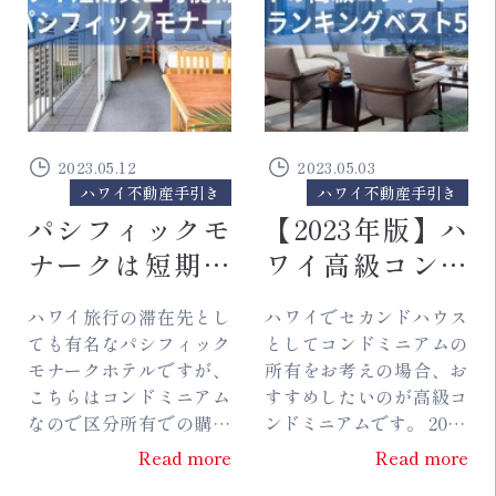
2023.05.12
2023.05.03
ハワイ不動産手引き
ハワイ不動産手引き
パシフィックモ
【2023年版】ハ
ナークは短期貸
ワイ高級コンド
出可能な希少物
ミニアムおすす
ハワイ旅行の滞在先とし
ハワイでセカンドハウス
件！今人気な理
めランキングベ
ても有名なパシフィック
としてコンドミニアムの
由とは？
スト5を徹底比較
モナークホテルですが、
所有をお考えの場合、お
こちらはコンドミニアム
すすめしたいのが高級コ
なので区分所有での購入
ンドミニアムです。 2000
が可能です。 現在このパ
年代からホノルルでは高
Read more
Read more
シフィックモナークは、
級コンドミニアムの竣工