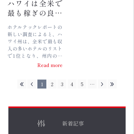
ハワイは全米で
最も稼ぎの良い
ホテルであると
ホテルテックレポートの
の調査結果
新しい調査によると、ハ
ワイ州は、全米で最も収
入の多いホテルのリスト
で1位となり、州内のホ
テルの平均年間収入は
Read more
2580万ドル以上であるこ
とが明らかになりまし
1
2
3
4
5
…
た。同調査によると、同
州には...
新着記事