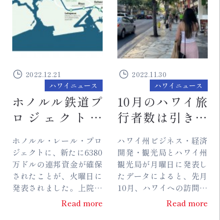
2022.12.21
2022.11.30
ハワイニュース
ハワイニュース
ホノルル鉄道プ
10月のハワイ旅
ロジェクトに
行者数は引き続
6380万ドルの新
きコロナ前とほ
ホノルル・レール・プロ
ハワイ州ビジネス・経済
たな連邦資金を
ぼ同水準に
ジェクトに、新たに6380
開発・観光局とハワイ州
獲得
万ドルの連邦資金が確保
観光局が月曜日に発表し
されたことが、火曜日に
たデータによると、先月
発表されました。上院の
10月、ハワイへの訪問者
運輸・住宅・都市開発歳
数はほぼ2019年の水準に
Read more
Read more
入小委員会の議長である
達しました。月報による