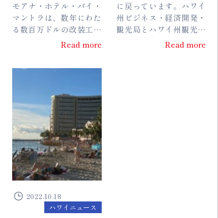
一環として客室
モアナ・ホテル・バイ・
に戻っています。ハワイ
マントラは、数年にわた
州ビジネス・経済開発・
の改装を完了
る数百万ドルの改装工事
観光局とハワイ州観光局
の一環として、さらなる
が木曜日に発表した最新
Read more
Read more
アップグレードを行い、
データによると、先月9
直近では客室のリフレッ
月は合計70万3,270人の
シュを行いました。 同
訪問者がハワイ諸島に到
ホ...
着し...
2022.10.18
ハワイニュース