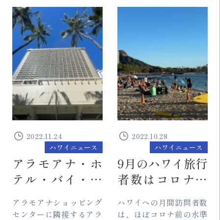
Brian Schatz上院議員の
と、10月にハワイ諸島に
発表によると、この新し
到着した訪問者は合計75
い...
万...
2022.11.24
2022.10.28
ハワイニュース
ハワイニュース
アラモアナ・ホ
9月のハワイ旅行
テル・バイ・マ
者数はコロナ前
ントラ、複数年
水準に依然近づ
アラモアナショッピング
ハワイへの月間訪問者数
にわたる改装の
く
センターに隣接するアラ
は、ほぼコロナ前の水準