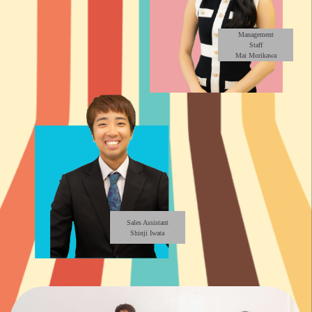
Management
Staff
Mai Morikawa
Sales Assistant
Shinji Iwata