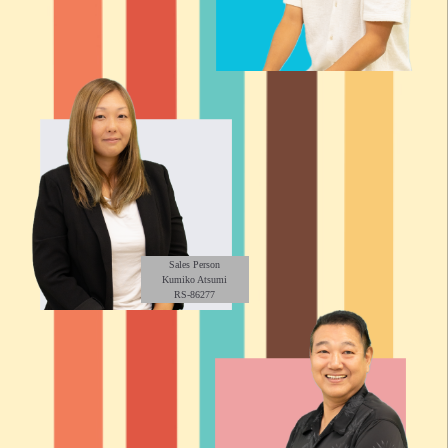
Sales Person
Kumiko Atsumi
RS-86277