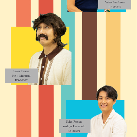
Yuko Furukawa
RS-84810
Sales Person
Keiji Murotani
RS-86367
Sales Person
Yoshiya Umemoto
RS-86091