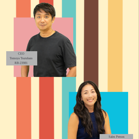
CEO
Tomoya Tsuruhara
RB-23981
Sales Person