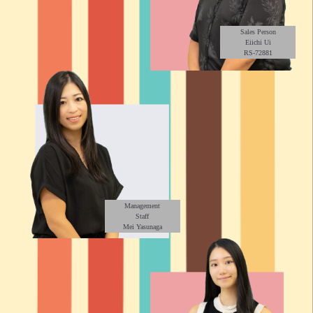
Sales Person
Eiichi Ui
RS-72881
Management
Staff
Mei Yasunaga