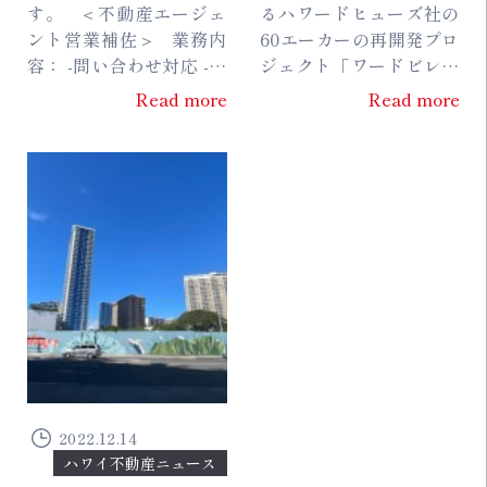
す。 ＜不動産エージェ
るハワードヒューズ社の
ント営業補佐＞ 業務内
60エーカーの再開発プロ
容： -問い合わせ対応 -内
ジェクト「ワードビレッ
見の調整 -物件調査補佐 -
ジ」は今週、同地区で9
Read more
Read more
契約書類関連業務補佐 -
棟目となるコンドミニア
サイトへの掲載案件取
ム、ウラナワードビレッ
得...
ジの着工に着手しまし
た。...
2022.12.14
ハワイ不動産ニュース