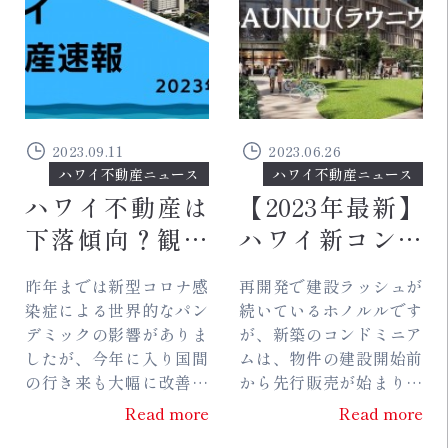
2023.09.11
2023.06.26
ハワイ不動産ニュース
ハワイ不動産ニュース
ハワイ不動産は
【2023年最新】
下落傾向？観光
ハワイ新コンド
含めた2023年8
ミニアム
昨年までは新型コロナ感
再開発で建設ラッシュが
月最新市場動向
「Launiu（ラウ
染症による世界的なパン
続いているホノルルです
まとめ
ニウ）」の最新
デミックの影響がありま
が、新築のコンドミニア
したが、今年に入り国間
ムは、物件の建設開始前
情報 ※随時更
の行き来も大幅に改善さ
から先行販売が始まりま
新
れました。 ハワイにも観
す。人気の物件であれ
Read more
Read more
光地としての活気が戻っ
ば、先行販売の初期で完