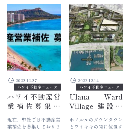
てきて、夏休み期間とな
売してしまうなど、購入
る8月は、ワイキキでも...
を検討されている場合は
いち...
2022.12.27
2022.12.14
ハワイ不動産ニュース
ハワイ不動産ニュース
ハワイ不動産営
Ulana Ward
業補佐募集中
Village 建設開
（ビザサポート
始
現在、弊社では不動産営
ホノルルのダウンタウン
有）
業補佐を募集しておりま
とワイキキの間に位置す