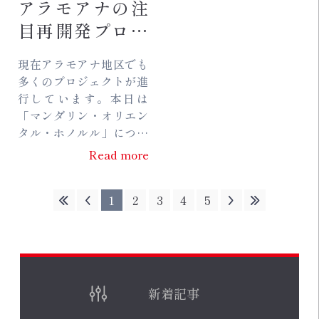
アラモアナの注
目再開発プロジ
ェクト③マンダ
現在アラモアナ地区でも
リン・オリエン
多くのプロジェクトが進
タル・ホノルル
行しています。本日は
「マンダリン・オリエン
タル・ホノルル」につい
てお伝えします。 ②マ
Read more
ンダリン・オリエンタ
ル・ホノルル ハワイコン
1
2
3
4
5
ベンションセンター...
新着記事