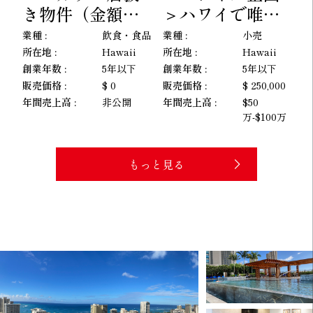
ナルな清掃会社
ミロミスパ店舗
を売却
業種 :
サービス業
業種 :
サービス業
業
関連
関連
所
所在地 :
Hawaii
所在地 :
Hawaii
創
創業年数 :
31〜40年
創業年数 :
5年以下
00
販
販売価格 :
$ 499,000
販売価格 :
$ 350,000
年
万
年間売上高 :
$50
年間売上高 :
$50
万-$100万
万-$100万
もっと見る