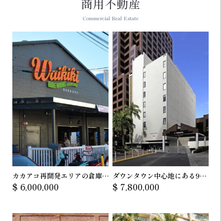
商用不動産
Commercial Real Estate
カカアコ再開発エリアの倉庫型
ダウンタウン中心地にある9階
$ 6,000,000
$ 7,800,000
商業物件
建オフィスビル