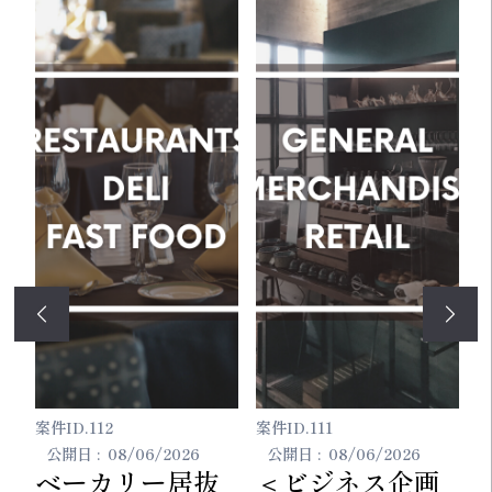
案件ID.
100
案件ID.
79
案
公開日 :
08/06/2026
公開日 :
08/06/2026
プロフェッショ
マッサージ、ロ