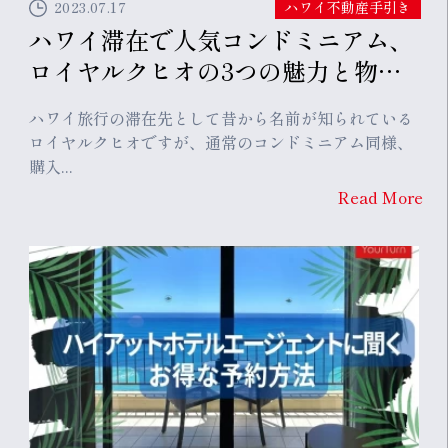
2023.07.17
ハワイ不動産手引き
ハワイ滞在で人気コンドミニアム、
ロイヤルクヒオの3つの魅力と物件
徹底紹介
ハワイ旅行の滞在先として昔から名前が知られている
ロイヤルクヒオですが、通常のコンドミニアム同様、
購入...
Read More