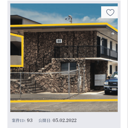
しては緑...
93
05.02.2022
案件ID:
公開日: