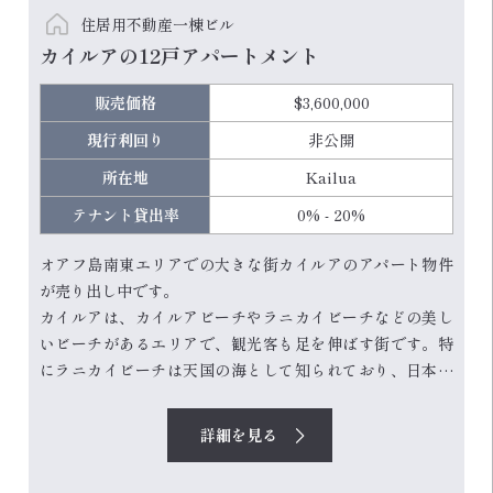
住居用不動産一棟ビル
カイルアの12戸アパートメント
販売価格
$3,600,000
現行利回り
非公開
所在地
Kailua
テナント貸出率
0% - 20%
オアフ島南東エリアでの大きな街カイルアのアパート物件
が売り出し中です。
カイルアは、カイルアビーチやラニカイビーチなどの美し
いビーチがあるエリアで、観光客も足を伸ばす街です。特
にラニカイビーチは天国の海として知られており、日本人
観光客も多く訪れます。
本物件は、ホノルルエリアからカイルアに向かう、山を越
詳細を見る
える1本道61号線から続くカイルアロードがカイルア市内に
入ったすぐそばに位置し、ホノルルへ通勤する住民に魅力