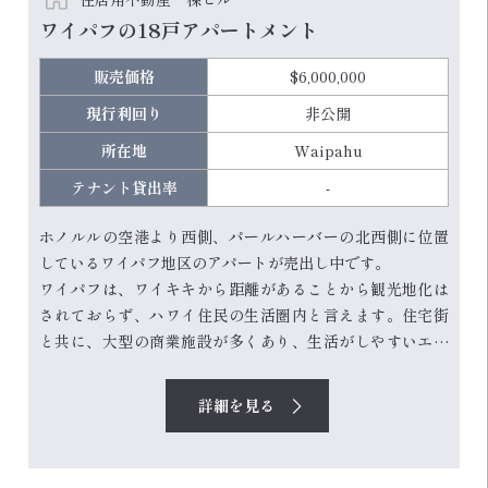
ワイパフの18戸アパートメント
販売価格
$6,000,000
現行利回り
非公開
所在地
Waipahu
テナント貸出率
-
ホノルルの空港より西側、パールハーバーの北西側に位置
しているワイパフ地区のアパートが売出し中です。
ワイパフは、ワイキキから距離があることから観光地化は
されておらず、ハワイ住民の生活圏内と言えます。住宅街
と共に、大型の商業施設が多くあり、生活がしやすいエリ
アです。
ワイケレ・プレミアム・アウトレットもあり、こちらはハ
詳細を見る
ワイ全体から多くの買い物客がくる場所です。
本物件は、ハワイのかつての生活を体験できるハワイ・プ
ランテーション・ビレッジのすぐそばに位置し、住宅街と