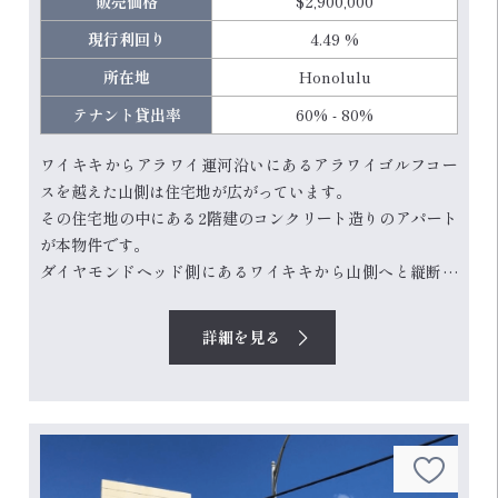
販売価格
$2,900,000
現行利回り
4.49 %
所在地
Honolulu
テナント貸出率
60% - 80%
ワイキキからアラワイ運河沿いにあるアラワイゴルフコー
スを越えた山側は住宅地が広がっています。
その住宅地の中にある2階建のコンクリート造りのアパート
が本物件です。
ダイヤモンドヘッド側にあるワイキキから山側へと縦断す
る幹線道路カパフル通りから1ブロックしか離れておらず、
徒歩圏内に大型スーパーSafeway、スターバックスや
詳細を見る
Zippyといったチェーン店から地元のレストランまである好
立地の物件です。
＜本物件の特徴＞
- 2ベッドルーム/1バスルームが6部屋、1ベッド...