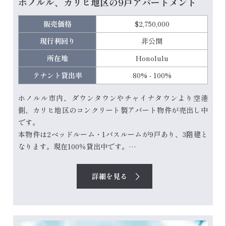
ホノルル、カリヒ地区の9戸アパートメント
販売価格
$2,750,000
現行利回り
非公開
所在地
Honolulu
テナント貸出率
80% - 100%
ホノルル市内、ダウンタウンやチャイナタウンより空港
側、カリヒ地区のコンクリート製アパート物件が売出し中
です。
本物件は2ベッドルーム・1バスルームが9戸あり、3階建と
なります。現在100％貸出中です。
1965年に竣工した物件ですが、9戸中6とはフルリノベーシ
ョン済で、さらに外観も新規で塗装済、駐車場や中庭、フ
詳細を見る
ェンスを新調しています。
1階のお部屋にはフェンス付きの専用裏庭があります。
個別メーターを設置しているので、オーナーとしては節約
が可能です。