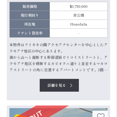
販売価格
$3,750,000
現行利回り
非公開
所在地
Honolulu
テナント貸出率
-
本物件はワイキキの隣アラモアナセンターを中心としたア
ラモアナ地区の中心にあります。
海から山へと縦断する幹線道路ピイコイストリートと、ア
ラモアナ地区を横断するカピオラニ通りと並走するマカロ
アストリートの角に位置するアパートメントです。3階建
て、12戸の物件です。エレベーターなしの階段物件です
が、ハワイでは3〜4階建てのアパートはエレベーターが設
詳細を見る
置されていないのが通常です。
部屋は全て1ベッドルーム。駐車場7台分があります。2階と
3階のユニットにはラナイ（ベランダ）付きです...