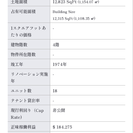
土地面積
12,823 SqFt
(1,154.07 ㎡)
占有可能面積
Building Size
12,315 SqFt
(1,108.35 ㎡)
1スクエアフットあ
-
たりの価格
建物階数
4階
物件所在階数
-
竣工年
1974年
リノベーション実施
-
年
ユニット数
18
テナント貸出率
-
現行利回り（Cap
非公開
Rate)
正味稼働利益
$ 184,275