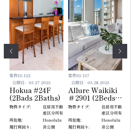
案件ID.
122
案件ID.
137
案
公開日:
03.27.2023
公開日:
03.28.2023
Hokua #24F
Allure Waikiki
I
(2Bads 2Baths)
＃2901 (2Beds
2Baths)
不動
物件タイプ:
住居用不動
物件タイプ:
住居用不動
物
所有
産区分所有
産区分所有
lu
所在地:
Honolulu
所在地:
Honolulu
所
現行利回り:
非公開
現行利回り:
非公開