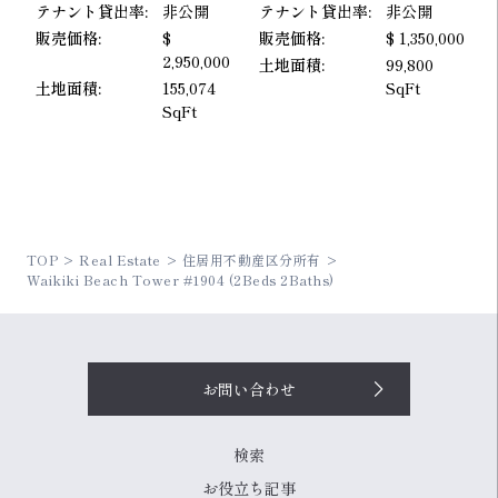
現
テナント貸出率:
非公開
テナント貸出率:
非公開
テ
00
販売価格:
$
販売価格:
$ 1,350,000
2,950,000
販
土地面積:
99,800
土地面積:
155,074
SqFt
土
SqFt
TOP
Real Estate
住居用不動産区分所有
Waikiki Beach Tower #1904 (2Beds 2Baths)
お問い合わせ
検索
お役立ち記事