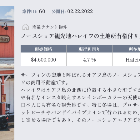
60
02.22.2022
案件ID:
公開日:
商業テナント物件
ノースショア観光地ハレイワの土地所有権付リ
販売価格
現行利回り
所在
$4,600,000
4.7 %
Halei
サーフィンの聖地と呼ばれるオアフ島のノースショ
ワの商用不動産です。
ハレイワはオアフ島の北西に位置する小さな町です
や有名なインスタ映えするレインボーカラーの天使
日本人にも有名な観光地です。特に冬場は、プロサ
ットビーチやバンザイパイプラインで行われるため
し寄せる場所でもあり、そのノースショアエリアで
あるのがハレイワです。
...