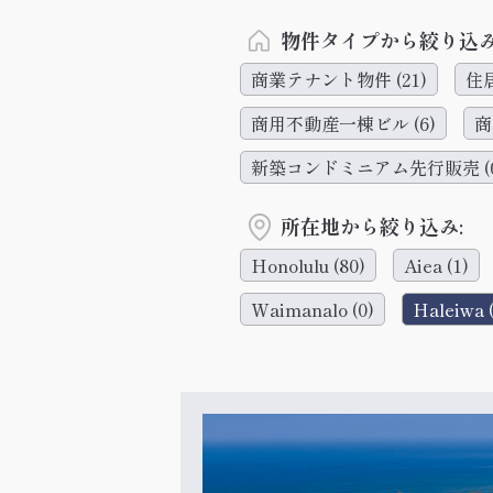
物件タイプから絞り込み
商業テナント物件
(21)
住
商用不動産一棟ビル
(6)
商
新築コンドミニアム先行販売
(
所在地から絞り込み:
Honolulu
(80)
Aiea
(1)
Waimanalo
(0)
Haleiwa