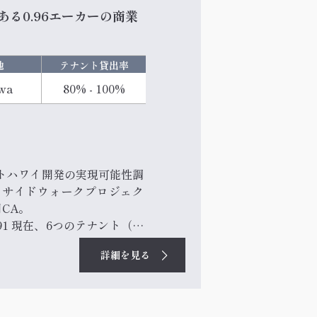
る0.96エーカーの商業
地
テナント貸出率
wa
80% - 100%
トハワイ開発の実現可能性調
クサイドウォークプロジェク
CA。
3,791 現在、6つのテナント（小
の土地の真価は、ノースショ
詳細を見る