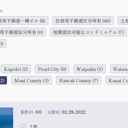
:
居用不動産一棟ビル
(8)
住居用不動産区分所有
(46)
土
用不動産区分所有
(0)
短期貸出可能なコンドミニアム
(7)
0)
Kapolei
(2)
Pearl City
(0)
Waipahu
(1)
Waian
(2)
Maui County
(3)
Hawaii County
(7)
Kauai C
66
02.28.2022
案件ID:
公開日:
土地