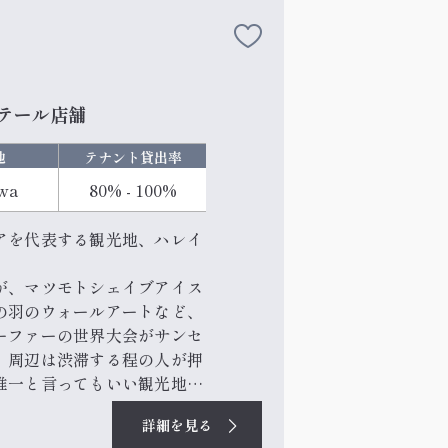
テール店舗
地
テナント貸出率
wa
80% - 100%
アを代表する観光地、ハレイ
が、マツモトシェイブアイス
の羽のウォールアートなど、
ーファーの世界大会がサンセ
、周辺は渋滞する程の人が押
唯一と言ってもいい観光地で
詳細を見る