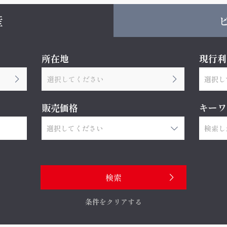
産
所在地
現行利
選択してください
販売価格
キーワ
条件をクリアする