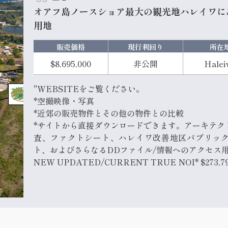
オアフ島ノースショア最大の観光地ハレイワにあ
用地
販売価格
現行利回り
所在
$8,695,000
非公開
Halei
"WEBSITEをご覧ください。
*空撮映像・写真
*近郊の販売物件とその他の物件との比較
*サイトから直接ダウンロードできます。アーキテク
査、ファクトシート、ハレイワ改善地区パブリッ
ト、およびさらなるDDファイル/情報へのアクセス用
NEW UPDATED/CURRENT TRUE NOI* $27
売、フードトラック、住宅）が混在しています。こ
アの...