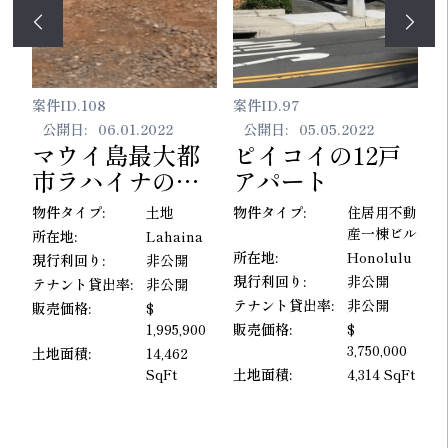
案件ID.
108
案件ID.
97
案
公開日:
06.01.2022
公開日:
05.05.2022
マウイ島最大都
ピイコイの12戸
I
市ラハイナの海
アパート
沿い住宅用土地
#
ナン
物件タイプ:
土地
物件タイプ:
住居用不動
物
ki
2
産一棟ビル
所在地:
Lahaina
lu
所在地:
Honolulu
所
現行利回り:
非公開
現行利回り:
非公開
現
テナント貸出率:
非公開
テナント貸出率:
非公開
テ
販売価格:
$
1,995,900
販売価格:
$
販
3,750,000
土地面積:
14,462
SqFt
土地面積:
4,314 SqFt
土