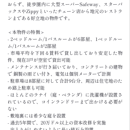
おらず、徒歩圏内に大型スーパーSafeway、スターバ
ックスやZippyといったチェーン店から地元のレストラ
ンまである好立地の物件です。
＜本物件の特徴＞
- 2ベッドルーム/1バスルームが6部屋、1ベッドルー
ム/1バスルームが2部屋
- 市場平均を下回る賃料で貸し出しており安定した物
件、現在3戸が空室で貸出可能
- メンテナンスが行き届いており、コンクリートの建物
で 銅製の雨どい付き、電気は個別メーターで計測
- 駐車場は8部屋に対して合計9台分、周辺は住宅地のた
め路上駐車も可能
- ほとんどのラナイ（庭・ベランダ）に洗濯機が設置さ
れているので、コインランドリーまで出かける必要が
ない
- 敷地裏には希少な庭を設置
- 過去5年間で、20万ドル以上の資本改修を実施
- 出入りがしやすいように長い縁石を設置