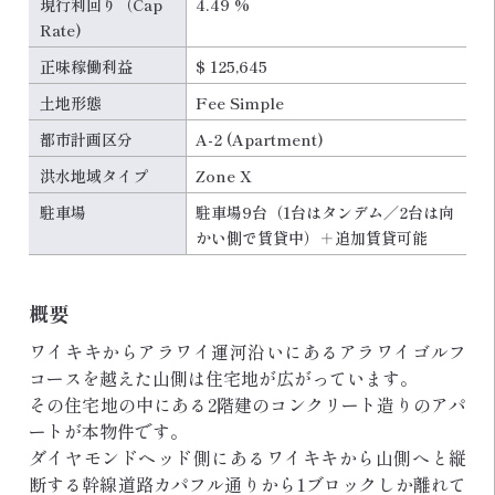
現行利回り（Cap
4.49 %
Rate)
正味稼働利益
$ 125,645
土地形態
Fee Simple
都市計画区分
A-2 (Apartment)
洪水地域タイプ
Zone X
駐車場
駐車場9台（1台はタンデム／2台は向
かい側で賃貸中）＋追加賃貸可能
概要
ワイキキからアラワイ運河沿いにあるアラワイゴルフ
コースを越えた山側は住宅地が広がっています。
その住宅地の中にある2階建のコンクリート造りのアパ
ートが本物件です。
ダイヤモンドヘッド側にあるワイキキから山側へと縦
断する幹線道路カパフル通りから1ブロックしか離れて