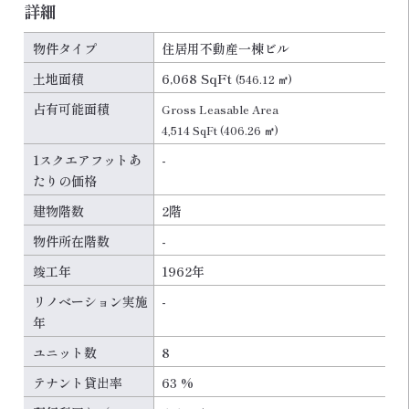
詳細
物件タイプ
住居用不動産一棟ビル
土地面積
6,068 SqFt
(546.12 ㎡)
占有可能面積
Gross Leasable Area
4,514 SqFt
(406.26 ㎡)
1スクエアフットあ
-
たりの価格
建物階数
2階
物件所在階数
-
竣工年
1962年
リノベーション実施
-
年
ユニット数
8
テナント貸出率
63 %