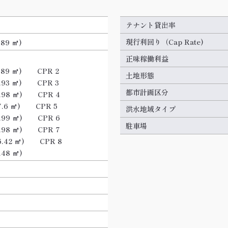
テナント貸出率
現行利回り（Cap Rate)
.89 ㎡)
正味稼働利益
.89 ㎡)
CPR 2
土地形態
1.93 ㎡)
CPR 3
都市計画区分
.98 ㎡)
CPR 4
7.6 ㎡)
CPR 5
洪水地域タイプ
.99 ㎡)
CPR 6
駐車場
1.98 ㎡)
CPR 7
6.42 ㎡)
CPR 8
2.48 ㎡)