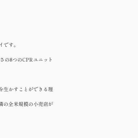
イです。
さの8つのCPRユニット
を生かすことができる理
近隣の全米規模の小売店が