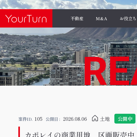
不動産
M&A
お役立ち
RE
105
2026.08.06
土地
公開中
案件ID.
公開日 :
カポレイの商業用地 区画販売中