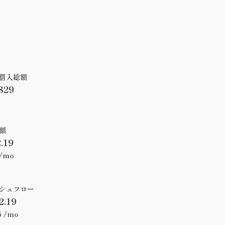
借入総額
,829
額
.19
5/mo
シュフロー
2.19
35 /mo