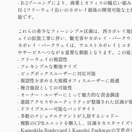
- B-2ゾーニングにより、商業とオフィスの幅広い組
H-1フリーウェイ沿いのカポレイ最後の開発可能な
能です。
これらの希少なフィーシンプル区画は、西カポレイ地
ェイの拡張工事に伴い、観光客やカポレイ・パークウ
カポレイ・パークウェイは、ウエストカポレイとコオ
やサービスへつながる重要な動脈となります。この延
- フリーウェイの視認性
- フレキシブルな敷地サイズ
- ビッグボックスユーザーに対応可能
- 視認性を求める大規模オフィスユーザーに最適
- 複合施設としての可能性
- オーナー・ユーザーにとって魅力的な資金調達
- 道路アクセスやユーティリティが整備された区画が
- ドライブスルー可能なパッドサイト
- 多数のナショナルテナントが入居するシャドー
- 複数のCPRユニットを購入し、区画をカスタマイズ
- Kamokila BoulevardとKapolei Parkwa