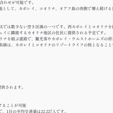
み合わせが可能です。
土地として、カポレイ、コオリナ、オアフ島の西側で増え続ける
区では数少ない空き区画の一つです。西カポレイとコオリナを
ェイに隣接するカオリナ地区の住民に提供される予定です。
リナを結ぶ道路で、観光客やカポレイ・ウエストホームズの将
長線は、カポレイとコオリナのリゾートライフの核となること
提供されます。
することが可能
yの交差点で、1日の平均交通量は22,227人です。