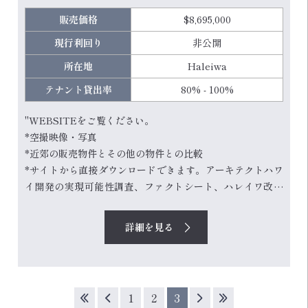
販売価格
$8,695,000
現行利回り
非公開
所在地
Haleiwa
テナント貸出率
80% - 100%
"WEBSITEをご覧ください。
*空撮映像・写真
*近郊の販売物件とその他の物件との比較
*サイトから直接ダウンロードできます。アーキテクトハワ
イ開発の実現可能性調査、ファクトシート、ハレイワ改善
地区パブリックサイドウォークプロジェクト、およびさら
なるDDファイル/情報へのアクセス用CA。
詳細を見る
NEW UPDATED/CURRENT TRUE NOI* $273,791 現
在、6つのテナント（小売、フードトラック、住宅）が混在
しています。この土地の真価は、ノースショアの...
1
2
3