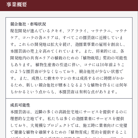
事業概要
競合他社・市場状況
現在開発が進んでいるクキオ、フアラライ、マウナラニ、マウナ
ケア、コハラの各エリアは、すべてこの園芸店に近接していま
す。これらの開発地は拡大を続け、造園業事業の雇用を創出し、
本園芸店の売上を高めてくれています。 また、将来的には、各
開発地内の共有エリアの植栽のための「植物栽培」契約の可能性
もあります。 植物生産者の引退に伴い、コナには10年前よりこ
のような園芸店が少なくなっており、競合他社が少ない状態で
す。 また、成熟した樹木やヤシの木は成長するのに時間がかか
るため、新しい競合他社が標本となるような植物を作るには何年
もかかるという点からも、本園芸店は有利な点があります。
成長可能性
本園芸店は、近隣の多くの高級住宅地にサービスを提供するのに
理想的な立地です。 私たちは多くの造園業者にサービスを提供
しており、大規模なプロジェクトでは、施工時に業者向けに完璧
で健康な植物を確保するための「植物育成」契約を提供すること