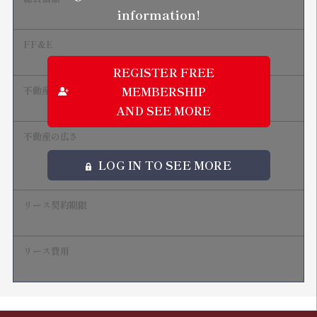
information!
NDA締結後開示
FF&E
NDA締結後開示
REGISTER FREE
MEMBERSHIP
不動産
-
AND SEE MORE
不動産の広さ
-
LOG IN TO SEE MORE
-
リース契約期限
-
リース費用
-