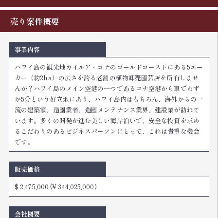
売り案件概要
事業内容
ハワイ島の観光地カイルア・コナのゴールドコーストにある5エー
カー（約2ha）の広さを誇る老舗の植物卸売園芸店を所有しませ
んか？ハワイ島のメイン空港の一つであるコナ空港から車でわず
か5分という好立地にあり、ハワイ島内はもちろん、海外からの一
流の建築家、造園業者、造園メンテナンス業界、建設業が訪れて
います。多くの開発が進む美しい海岸沿いで、安全な投資を求め
るこだわりのあるビジネスパーソンにとって、これは貴重な機会
です。
販売価格
$ 2,475,000
(¥ 344,025,000)
会社概要