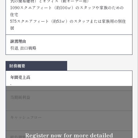
式の簡易建物）とオフィス（新オーナー用）
1090スクエアフィート（約100㎡）のスタッフや家族のための
住宅
575スクエアフィート（約53㎡）のスタッフまたは家族用の別住
居
譲渡理由
引退, 出口戦略
財務概要
年間売上高
-
当期純利益
NDA締結後開示
キャッシュフロー
NDA締結後開示
Register now for more detailed
総負債額