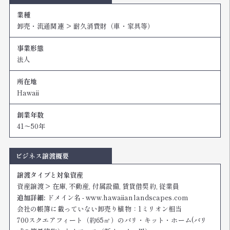
業種
卸売・流通関連
耐久消費財（車・家具等）
事業形態
法人
所在地
Hawaii
創業年数
41〜50年
ビジネス譲渡概要
譲渡タイプと対象資産
資産譲渡 > 在庫, 不動産, 付属設備, 賃貸借契約, 従業員
追加詳細:
ドメイン名 - www.hawaiianlandscapes.com
会社の帳簿に載っていない卸売り植物：1ミリオン相当
700スクエアフィート（約65㎡）のバリ・キット・ホーム(バリ