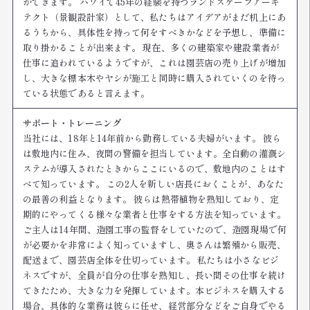
ができます。 ハワイで45年の経験を持つランドスケープアーキ
テクト（景観設計家）として、私たちはアイデアがまだ机上にあ
るうちから、具体性を持って何をすべきかなどを予想し、準備に
取り掛かることが出来ます。 現在、多くの建築家や建設業者が
仕事に追われているようですが、これは園芸店の売り上げが増加
し、大きな標本木やヤシが施工と同時に購入されていくのを待っ
ている状態であると言えます。
サポート・トレーニング
当社には、18年と14年前から勤務している夫婦がいます。 彼ら
は敷地内に住み、夜間の警備を担当しています。全自動の灌漑シ
ステムが導入されたときからここにいるので、敷地内のことはす
べて知っています。 この2人を新しい店長におくことが、あなた
の最善の利益となります。 彼らは熱帯植物を熟知しており、定
期的にやってくる様々な業者と仕事をする方法を知っています。
ご主人は14年間、造園工事の監督をしていたので、造園現場で何
が必要かを非常によく知っていますし、奥さんは繁殖から販売、
配送まで、園芸店全体を仕切っています。 私たちは小さなビジ
ネスですが、全員が自分の仕事を熟知し、長い間その仕事を続け
てきたため、大きな力を発揮しています。本ビジネスを購入する
場合、具体的な業務は彼らに任せ、経営部分などをご自身でやる