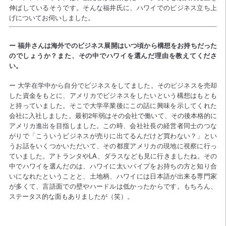
伸ばしているそうです。そんな福井氏に、ハワイでのビジネス立ち上
げについてお伺いしました。
ー 福井さんは海外でのビジネス展開はいつ頃から構想をお持ちだった
のでしょうか？また、その中でハワイを選んだ理由を教えてくださ
い。
ー 大学在学中から自分でビジネスをしてました。そのビジネスを売却
した資金をもとに、アメリカでビジネスをしたいという構想はもとも
と持っていました。そこで大学卒業後にこの話に興味を示してくれた
会社に入社しました。最初2年弱はその会社で働いて、その後本格的に
アメリカ進出を目指しました。この時、会社社長の経営者同士のつな
がりで「こういうビジネスが売りに出てるんだけど買わない？」とい
うお話をいくつかいただいて、その都度アメリカの現地に視察に行っ
ていました。アトランタやLA、ダラスなども見に行きましたね。その
中でハワイを選んだのは、ハワイに太いパイプをお持ちの方と知り合
いになれたということと、土地柄、ハワイには日本語が出来る専門家
が多くて、言語面での壁やハードルは低かったからです。もちろん、
ステータス的な面もありましたが（笑）。