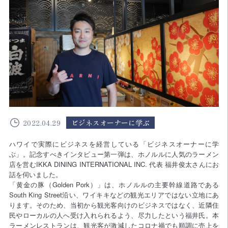
2022.04.29
ビジネスオーナーに学ぶ
ハワイで実際にビジネスを経営している「ビジネスオーナーに学
ぶ」。記念すべきインタビュー第一弾は、ホノルルに人気のラーメン
店を営むIKKA DINING INTERNATIONAL INC. 代表 福井俊太さんにお
話を伺いました。
「黄金の豚（Golden Pork）」は、ホノルルの主要幹線道路である
South King Street沿い、ワイキキなどの観光エリアではない立地にあ
ります。そのため、当初から観光客向けのビジネスではなく、近隣住
民やローカルの人へ受け入れられるよう、尽力したという福井氏。本
ラーメンレストランは、観光客が激減したコロナ禍でも順調に売上を