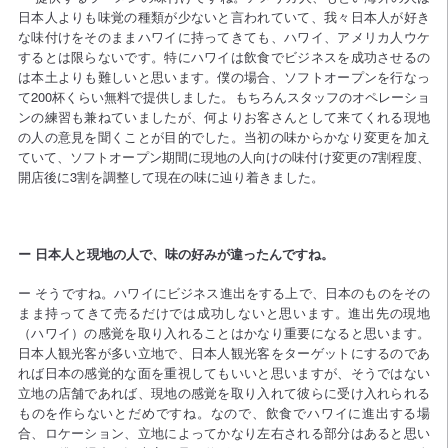
日本人よりも味覚の種類が少ないと言われていて、我々日本人が好き
な味付けをそのままハワイに持ってきても、ハワイ、アメリカ人ウケ
するとは限らないです。特にハワイは飲食でビジネスを成功させるの
は本土よりも難しいと思います。僕の場合、ソフトオープンを行なっ
て200杯くらい無料で提供しました。もちろんスタッフのオペレーショ
ンの練習も兼ねていましたが、何よりお客さんとして来てくれる現地
の人の意見を聞くことが目的でした。当初の味からかなり変更を加え
ていて、ソフトオープン期間に現地の人向けの味付け変更の7割程度、
開店後に3割を調整して現在の味に辿り着きました。
ー 日本人と現地の人で、味の好みが違ったんですね。
ー そうですね。ハワイにビジネス進出をする上で、日本のものをその
まま持ってきて売るだけでは成功しないと思います。進出先の現地
（ハワイ）の感覚を取り入れることはかなり重要になると思います。
日本人観光客が多い立地で、日本人観光客をターゲットにするのであ
れば日本の感覚的な面を重視してもいいと思いますが、そうではない
立地の店舗であれば、現地の感覚を取り入れて彼らに受け入れられる
ものを作らないとだめですね。なので、飲食でハワイに進出する場
合、ロケーション、立地によってかなり左右される部分はあると思い