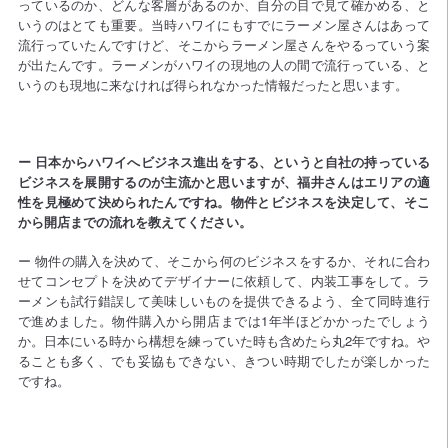
っているのか、どんな客層があるのか、自分の目で見て確かめる、と
いうのはとても重要。当時ハワイにもすでにラーメン屋さんはあって
流行っていたんですけど、そこからラーメン屋さんをやるっていう案
が出たんです。ラーメンがハワイの現地の人の間で流行っている、と
いうのも現地に来なければ得られなかった情報だったと思います。
ー 日本からハワイへビジネス進出をする、というと自社の持っている
ビジネスを展開するのが主流かと思いますが、福井さんはエリアの適
性を見極めて決められたんですね。物件とビジネスを決定して、そこ
から開店までの流れを教えてください。
ー 物件の購入を決めて、そこから何のビジネスをするか、それに合わ
せてコンセプトを決めてデザイナーに依頼して、内装工事をして。ラ
ーメンも試行錯誤して美味しいものを提供できるよう、全て同時進行
で進めました。物件購入から開店までは1年半ほどかかったでしょう
か。日本にいる時から構想を練っていた時も含めたら丸2年ですね。や
ることも多く、でも妥協もできない、きつい時期でしたが楽しかった
ですね。