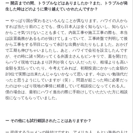
ー 開店までの間、トラブルなどはありましたか？また、トラブルが発
生した時はどのように乗り越えていかれたんですか？
ー やっぱり国が変わるといろんなことが異なります。ハワイの人から
すれば当たり前のことでも、僕ら日本人は全く知らないし、知らない
からこそ気づけないことも多くて。内装工事や施工工事の際も、本当
は設置義務があるものが抜けてしまっていて、工事終盤で判明して後
から工事をする羽目になって余計な出費が出たりもしました。おかげ
で工期も伸びちゃいましたし。あと、ハワイで会社を設立したんです
が、その時に諸々関わってくる弁護士さんもピンキリで、蓋を開けた
らハワイ現地ではあまり評判が良くない人だったり、相場よりも高い
金額を支払っていたり。今考えてみれば、初期投資にかかった金額の
2/3位で実際は出来たんじゃないかなって思います。今はいい勉強代だ
ったと思うようにしていますが（笑）。問題が起こった時に必要だっ
たのはやっぱり現地の事情に精通していて相談役になってくれる人。
僕の場合は、最初にハワイ進出の際に手助けしていただいた方に相談
役になってもらっていました。
ー その他にも試行錯誤されたことはありますか？
ー 提供するラーメンの味付けですね。アメリカ人、もとい海外の人は