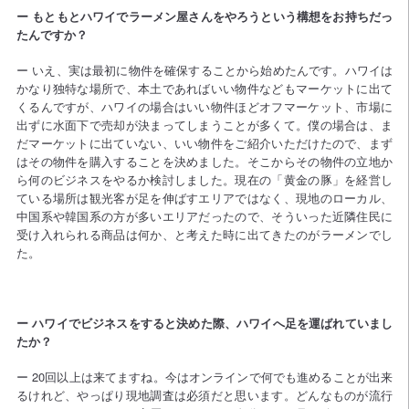
ー もともとハワイでラーメン屋さんをやろうという構想をお持ちだっ
たんですか？
ー いえ、実は最初に物件を確保することから始めたんです。ハワイは
かなり独特な場所で、本土であればいい物件などもマーケットに出て
くるんですが、ハワイの場合はいい物件ほどオフマーケット、市場に
出ずに水面下で売却が決まってしまうことが多くて。僕の場合は、ま
だマーケットに出ていない、いい物件をご紹介いただけたので、まず
はその物件を購入することを決めました。そこからその物件の立地か
ら何のビジネスをやるか検討しました。現在の「黄金の豚」を経営し
ている場所は観光客が足を伸ばすエリアではなく、現地のローカル、
中国系や韓国系の方が多いエリアだったので、そういった近隣住民に
受け入れられる商品は何か、と考えた時に出てきたのがラーメンでし
た。
ー ハワイでビジネスをすると決めた際、ハワイへ足を運ばれていまし
たか？
ー 20回以上は来てますね。今はオンラインで何でも進めることが出来
るけれど、やっぱり現地調査は必須だと思います。どんなものが流行