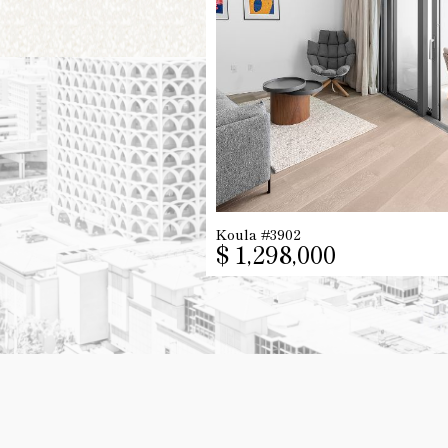
Koula #3902
$ 1,298,000