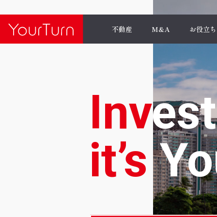
不動産
M&A
お役立ち
Inv
est
it’s
Yo